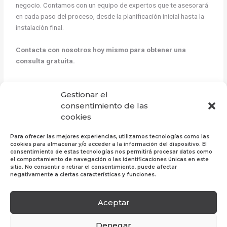
negocio. Contamos con un equipo de expertos que te asesorará
en cada paso del proceso, desde la planificación inicial hasta la
instalación final.
Contacta con nosotros hoy mismo para obtener una
consulta gratuita.
Gestionar el
consentimiento de las
←
Entrada
Entrada siguiente
cookies
anterior
→
Para ofrecer las mejores experiencias, utilizamos tecnologías como las
cookies para almacenar y/o acceder a la información del dispositivo. El
consentimiento de estas tecnologías nos permitirá procesar datos como
el comportamiento de navegación o las identificaciones únicas en este
sitio. No consentir o retirar el consentimiento, puede afectar
negativamente a ciertas características y funciones.
Aceptar
Política de Privacidad
|
Política de Cookies
|
Aviso
Legal
Denegar