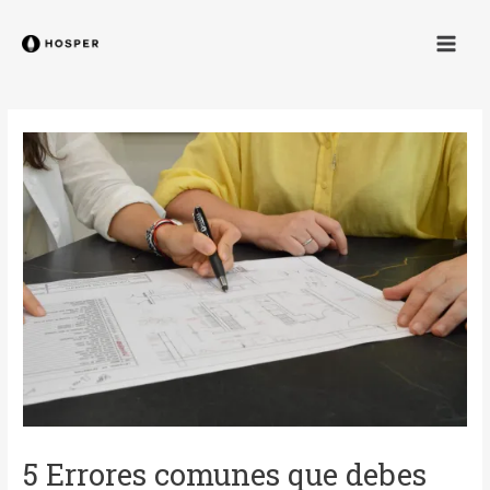
Ir
Navegación
Men
al
de
contenido
entradas
5 Errores comunes que debes