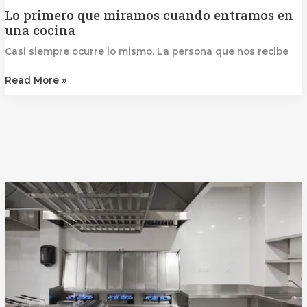
Lo primero que miramos cuando entramos en
una cocina
Casi siempre ocurre lo mismo. La persona que nos recibe
Read More »
El
sector
hotelero
en
la
Comunitat
Valenciana:
un
crecimiento