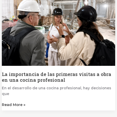
las
primeras
visitas
a
obra
en
una
cocina
profesional
La importancia de las primeras visitas a obra
en una cocina profesional
En el desarrollo de una cocina profesional, hay decisiones
que
Read More »