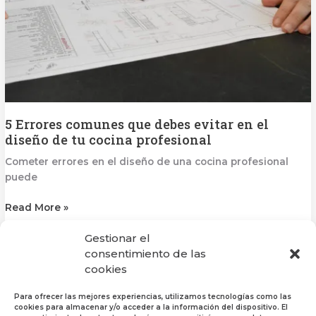
diseño
de
tu
cocina
profesional
5 Errores comunes que debes evitar en el
diseño de tu cocina profesional
Cometer errores en el diseño de una cocina profesional
puede
Read More »
Gestionar el
consentimiento de las
cookies
1
2
3
Siguiente
→
Para ofrecer las mejores experiencias, utilizamos tecnologías como las
cookies para almacenar y/o acceder a la información del dispositivo. El