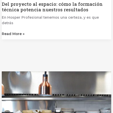
Del proyecto al espacio: cómo la formación
técnica potencia nuestros resultados
En Hosper Profesional tenemos una certeza, y es que
detrás
Read More »
Adaptarse
o
quedarse
atrás:
Las
nuevas
normativas
que