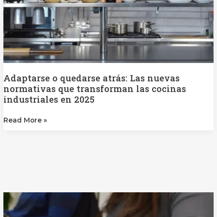
transforman
las
cocinas
industriales
en
2025
Adaptarse o quedarse atrás: Las nuevas
normativas que transforman las cocinas
industriales en 2025
Read More »
¿Tu
cocina
está