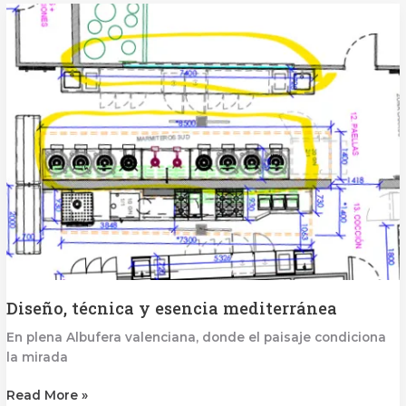
técnica
y
esencia
mediterránea
Diseño, técnica y esencia mediterránea
En plena Albufera valenciana, donde el paisaje condiciona
la mirada
Read More »