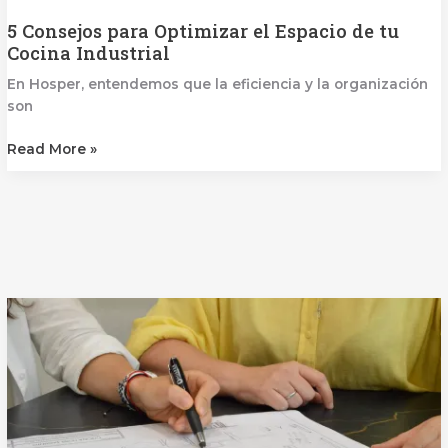
5 Consejos para Optimizar el Espacio de tu
Cocina Industrial
En Hosper, entendemos que la eficiencia y la organización
son
Read More »
5
Errores
comunes
que
debes
evitar
en
el