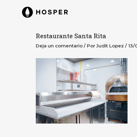
Ir
Navegación
al
de
contenido
entradas
Restaurante Santa Rita
Deja un comentario
/ Por
Judit Lopez
/
13/