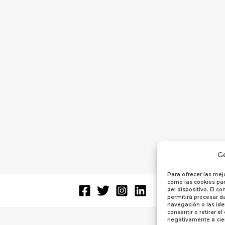
G
Para ofrecer las mej
como las cookies par
del dispositivo. El 
permitirá procesar 
navegación o las iden
consentir o retirar e
negativamente a cier