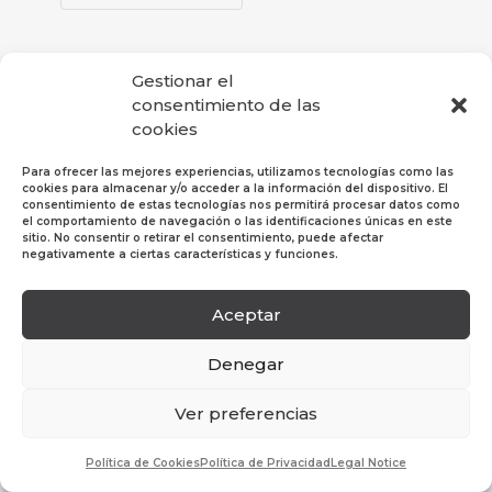
Gestionar el
consentimiento de las
cookies
Para ofrecer las mejores experiencias, utilizamos tecnologías como las
cookies para almacenar y/o acceder a la información del dispositivo. El
consentimiento de estas tecnologías nos permitirá procesar datos como
el comportamiento de navegación o las identificaciones únicas en este
sitio. No consentir o retirar el consentimiento, puede afectar
negativamente a ciertas características y funciones.
Aceptar
Política de Privacidad
|
Política de Cookies
|
Aviso
Legal
Denegar
© 2019 Hosper Profesional SL. Todos los derechos
Ver preferencias
reservados.
Política de Cookies
Política de Privacidad
Legal Notice