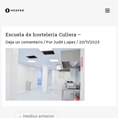
Ir
Navegación
Men
al
de
contenido
entradas
Escuela de hostelería Cullera –
Deja un comentario
/ Por
Judit Lopez
/
20/11/2023
←
Medios anterior