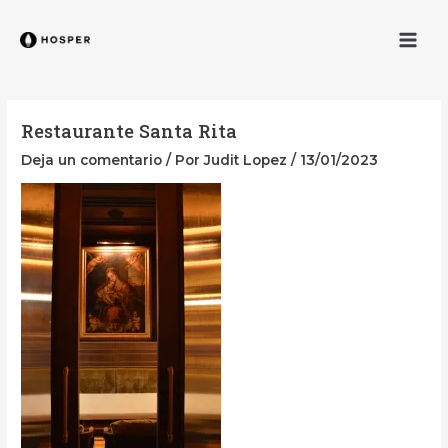
Ir
Navegación
Men
al
de
contenido
entradas
Restaurante Santa Rita
Deja un comentario
/ Por
Judit Lopez
/
13/01/2023