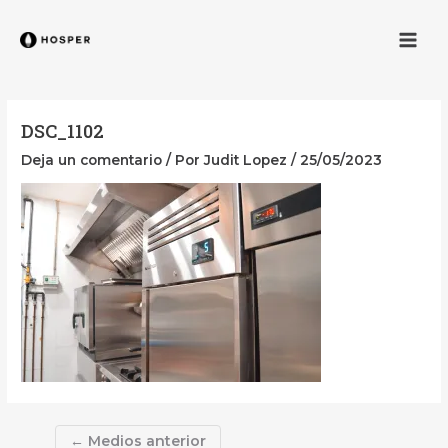
Ir
Navegación
Men
al
de
contenido
entradas
DSC_1102
Deja un comentario
/ Por
Judit Lopez
/
25/05/2023
←
Medios anterior