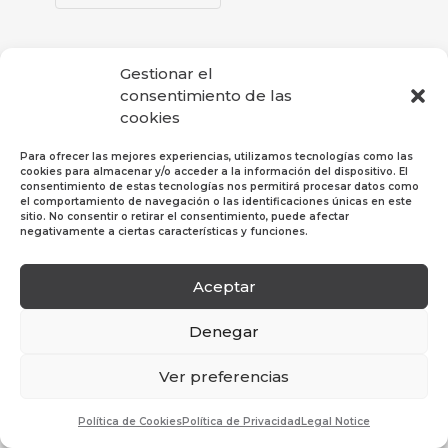
Gestionar el
consentimiento de las
cookies
Para ofrecer las mejores experiencias, utilizamos tecnologías como las
cookies para almacenar y/o acceder a la información del dispositivo. El
consentimiento de estas tecnologías nos permitirá procesar datos como
el comportamiento de navegación o las identificaciones únicas en este
sitio. No consentir o retirar el consentimiento, puede afectar
negativamente a ciertas características y funciones.
Aceptar
Política de Privacidad
|
Política de Cookies
|
Aviso
Legal
Denegar
© 2019 Hosper Profesional SL. Todos los derechos
Ver preferencias
reservados.
Política de Cookies
Política de Privacidad
Legal Notice