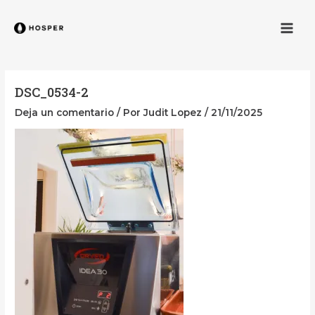
Ir
Navegación
Men
al
de
contenido
entradas
DSC_0534-2
Deja un comentario
/ Por
Judit Lopez
/
21/11/2025