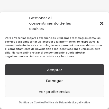
Gestionar el
consentimiento de las
cookies
Para ofrecer las mejores experiencias, utilizamos tecnologías como las
cookies para almacenar y/o acceder a la información del dispositivo. El
consentimiento de estas tecnologías nos permitirá procesar datos como
el comportamiento de navegación o las identificaciones únicas en este
sitio. No consentir o retirar el consentimiento, puede afectar
negativamente a ciertas características y funciones.
Aceptar
Política de Privacidad
|
Política de Cookies
|
Aviso
Legal
Denegar
© 2019 Hosper Profesional SL. Todos los derechos
Ver preferencias
reservados.
Política de Cookies
Política de Privacidad
Legal Notice