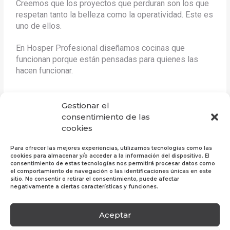
Creemos que los proyectos que perduran son los que
respetan tanto la belleza como la operatividad. Este es
uno de ellos.
En Hosper Profesional diseñamos cocinas que
funcionan porque están pensadas para quienes las
hacen funcionar.
Gestionar el
consentimiento de las
←
Entrada
Entrada siguiente
cookies
anterior
→
Para ofrecer las mejores experiencias, utilizamos tecnologías como las
cookies para almacenar y/o acceder a la información del dispositivo. El
consentimiento de estas tecnologías nos permitirá procesar datos como
el comportamiento de navegación o las identificaciones únicas en este
sitio. No consentir o retirar el consentimiento, puede afectar
negativamente a ciertas características y funciones.
Aceptar
Política de Privacidad
|
Política de Cookies
|
Aviso
Legal