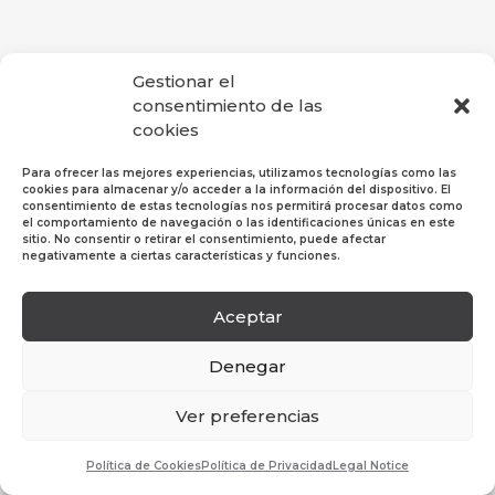
Gestionar el
consentimiento de las
cookies
Para ofrecer las mejores experiencias, utilizamos tecnologías como las
cookies para almacenar y/o acceder a la información del dispositivo. El
consentimiento de estas tecnologías nos permitirá procesar datos como
el comportamiento de navegación o las identificaciones únicas en este
sitio. No consentir o retirar el consentimiento, puede afectar
negativamente a ciertas características y funciones.
Aceptar
Política de Privacidad
|
Política de Cookies
|
Aviso
Legal
Denegar
© 2019 Hosper Profesional SL. Todos los derechos
Ver preferencias
reservados.
Política de Cookies
Política de Privacidad
Legal Notice