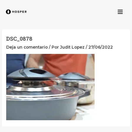
Ir
Men
al
contenido
DSC_0878
Deja un comentario
/ Por
Judit Lopez
/
27/06/2022