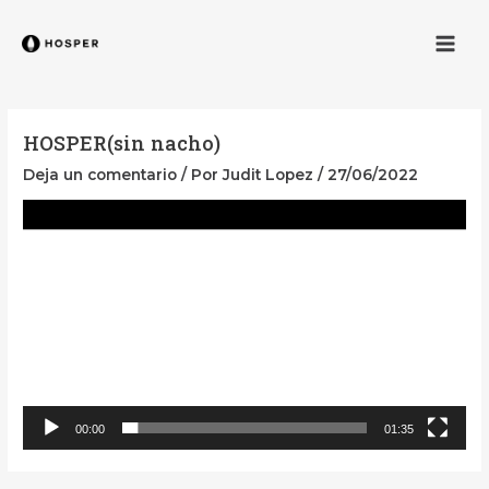
Ir
Men
al
contenido
HOSPER(sin nacho)
Deja un comentario
/ Por
Judit Lopez
/
27/06/2022
Reproductor
de
vídeo
00:00
01:35