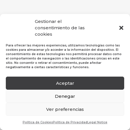
Gestionar el
consentimiento de las
cookies
Para ofrecer las mejores experiencias, utilizamos tecnologías como las
cookies para almacenar y/o acceder a la información del dispositivo. El
consentimiento de estas tecnologías nos permitirá procesar datos como
el comportamiento de navegación o las identificaciones únicas en este
sitio. No consentir o retirar el consentimiento, puede afectar
negativamente a ciertas características y funciones.
Aceptar
Política de Privacidad
|
Política de Cookies
|
Aviso
Legal
Denegar
© 2019 Hosper Profesional SL. Todos los derechos
Ver preferencias
reservados.
Política de Cookies
Política de Privacidad
Legal Notice