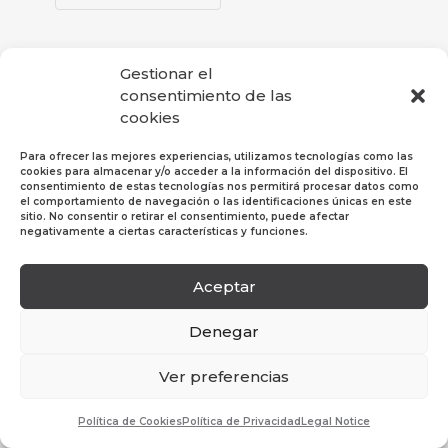
Gestionar el
consentimiento de las
cookies
Para ofrecer las mejores experiencias, utilizamos tecnologías como las
cookies para almacenar y/o acceder a la información del dispositivo. El
consentimiento de estas tecnologías nos permitirá procesar datos como
el comportamiento de navegación o las identificaciones únicas en este
sitio. No consentir o retirar el consentimiento, puede afectar
negativamente a ciertas características y funciones.
Aceptar
Política de Privacidad
|
Política de Cookies
|
Aviso
Legal
Denegar
© 2019 Hosper Profesional SL. Todos los derechos
Ver preferencias
reservados.
Política de Cookies
Política de Privacidad
Legal Notice