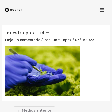
Ir
Navegación
Men
al
de
contenido
entradas
muestra para i+d –
Deja un comentario
/ Por
Judit Lopez
/
03/11/2023
←
Medios anterior