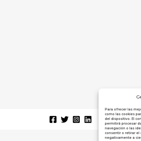
G
Para ofrecer las mej
como las cookies par
del dispositivo. El 
permitirá procesar 
navegación o las iden
consentir o retirar e
negativamente a cier