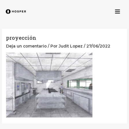
Ir
Men
al
contenido
proyección
Deja un comentario
/ Por
Judit Lopez
/
27/06/2022