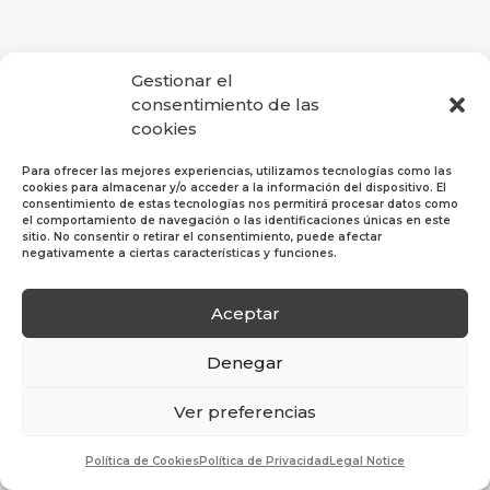
Gestionar el
consentimiento de las
cookies
Para ofrecer las mejores experiencias, utilizamos tecnologías como las
cookies para almacenar y/o acceder a la información del dispositivo. El
consentimiento de estas tecnologías nos permitirá procesar datos como
el comportamiento de navegación o las identificaciones únicas en este
sitio. No consentir o retirar el consentimiento, puede afectar
negativamente a ciertas características y funciones.
Aceptar
Política de Privacidad
|
Política de Cookies
|
Aviso
Legal
Denegar
© 2019 Hosper Profesional SL. Todos los derechos
Ver preferencias
reservados.
Política de Cookies
Política de Privacidad
Legal Notice